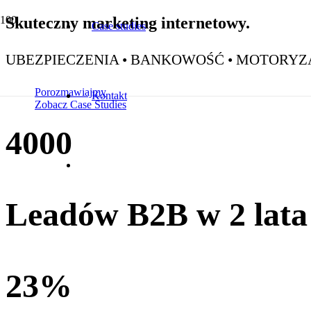
Skuteczny marketing internetowy.
Case studies
UBEZPIECZENIA • BANKOWOŚĆ • MOTORYZAC
Porozmawiajmy
Kontakt
Zobacz Case Studies
4000
Leadów B2B w 2 lata
23
%